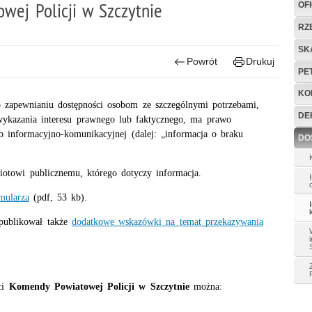
wej Policji w Szczytnie
OF
RZ
SK
Powrót
Drukuj
PE
KO
o zapewnianiu dostępności osobom ze szczególnymi potrzebami,
DE
wykazania interesu prawnego lub faktycznego, ma prawo
b informacyjno-komunikacyjnej (dalej: „informacja o braku
DO
miotowi publicznemu, którego dotyczy informacja.
mularza
(pdf, 53 kb).
publikował także
dodatkowe wskazówki na temat przekazywania
ci
Komendy Powiatowej Policji w Szczytnie
można: