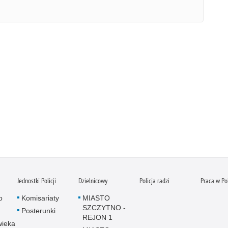
Jednostki Policji
Dzielnicowy
Policja radzi
Praca w Pol
o
Komisariaty
MIASTO
SZCZYTNO -
Posterunki
REJON 1
wieka