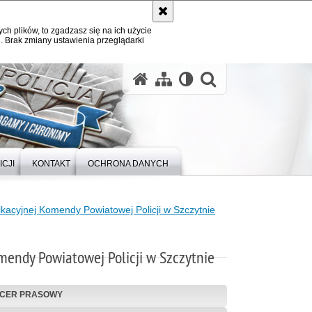
ych plików, to zgadzasz się na ich użycie
. Brak zmiany ustawienia przeglądarki
otwórz wysz
ICJI
KONTAKT
OCHRONA DANYCH
ikacyjnej Komendy Powiatowej Policji w Szczytnie
mendy Powiatowej Policji w Szczytnie
ICER PRASOWY