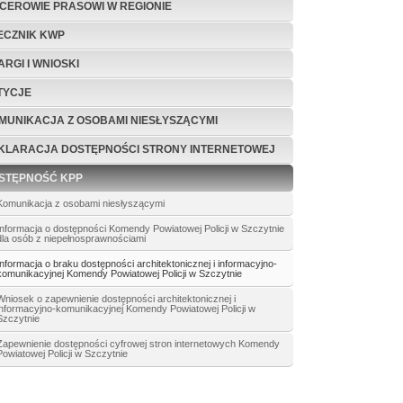
ICEROWIE PRASOWI W REGIONIE
ECZNIK KWP
ARGI I WNIOSKI
TYCJE
MUNIKACJA Z OSOBAMI NIESŁYSZĄCYMI
KLARACJA DOSTĘPNOŚCI STRONY INTERNETOWEJ
STĘPNOŚĆ KPP
Komunikacja z osobami niesłyszącymi
Informacja o dostępności Komendy Powiatowej Policji w Szczytnie
dla osób z niepełnosprawnościami
Informacja o braku dostępności architektonicznej i informacyjno-
komunikacyjnej Komendy Powiatowej Policji w Szczytnie
Wniosek o zapewnienie dostępności architektonicznej i
informacyjno-komunikacyjnej Komendy Powiatowej Policji w
Szczytnie
Zapewnienie dostępności cyfrowej stron internetowych Komendy
Powiatowej Policji w Szczytnie